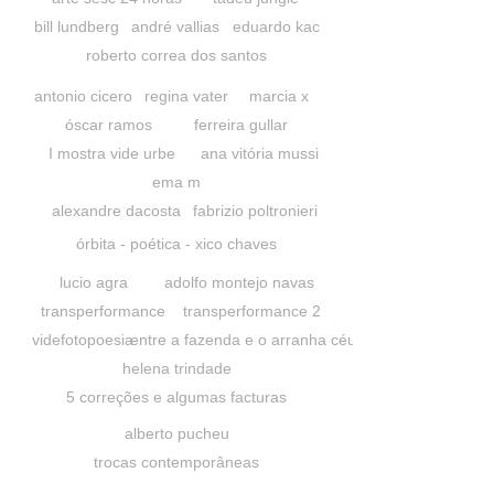
bill lundberg
andré vallias
eduardo kac
roberto correa dos santos
antonio cicero
regina vater
marcia x
óscar ramos
ferreira gullar
I mostra vide urbe
ana vitória mussi
ema m
alexandre dacosta
fabrizio poltronieri
órbita - poética - xico chaves
lucio agra
adolfo montejo navas
transperformance
transperformance 2
videfotopoesia
entre a fazenda e o arranha céu
helena trindade
5 correções e algumas facturas
alberto pucheu
trocas contemporâneas