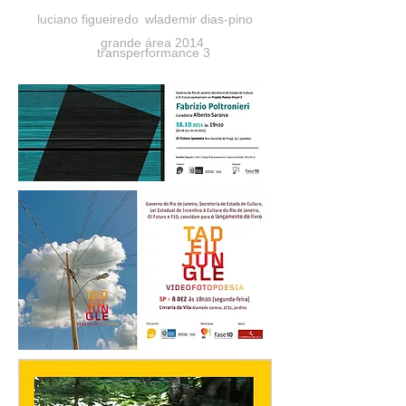
luciano figueiredo
wlademir dias-pino
grande área 2014
transperformance 3