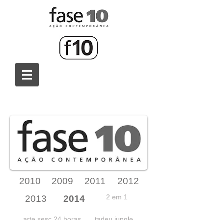
2010
2009
2011
2012
2 em 1
2013
2014
arte sesc 24 horas
tadeu jungle