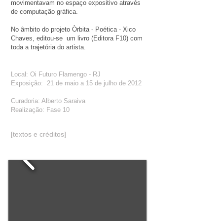
movimentavam no espaço expositivo através
de computação gráfica.
No âmbito do projeto Òrbita - Poética - Xico
Chaves, editou-se um livro (Editora F10) com
toda a trajetória do artista.
Local: Oi Futuro Flamengo - RJ
Exposição: 21 de maio a 15 de julho de 2012
Curadoria: Alberto Saraiva
Realização: Fase 10
[textos e créditos]