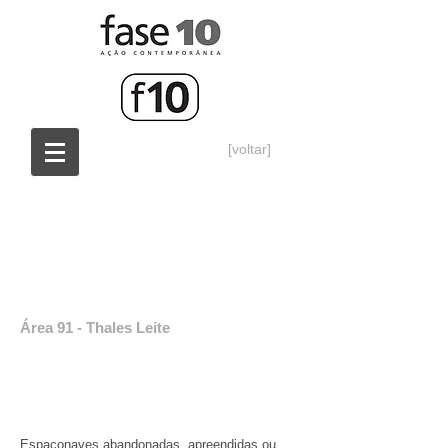
[voltar]
Área 91 - Thales Leite
Espaçonaves abandonadas, apreendidas ou