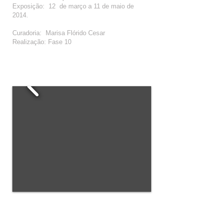
Exposição: 12 de março a 11 de maio de
2014.
Curadoria: Marisa Flórido Cesar
Realização: Fase 10