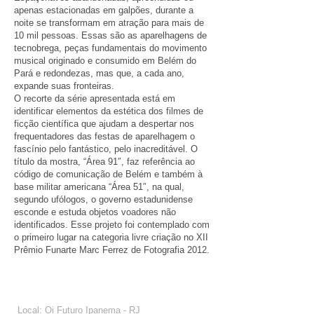
apenas estacionadas em galpões, durante a
noite se transformam em atração para mais de
10 mil pessoas. Essas são as aparelhagens de
tecnobrega, peças fundamentais do movimento
musical originado e consumido em Belém do
Pará e redondezas, mas que, a cada ano,
expande suas fronteiras.
O recorte da série apresentada está em
identificar elementos da estética dos filmes de
ficção científica que ajudam a despertar nos
frequentadores das festas de aparelhagem o
fascínio pelo fantástico, pelo inacreditável. O
título da mostra, “Área 91″, faz referência ao
código de comunicação de Belém e também à
base militar americana “Área 51″, na qual,
segundo ufólogos, o governo estadunidense
esconde e estuda objetos voadores não
identificados. Esse projeto foi contemplado com
o primeiro lugar na categoria livre criação no XII
Prêmio Funarte Marc Ferrez de Fotografia 2012.
Local: Oi Futuro Ipanema - RJ