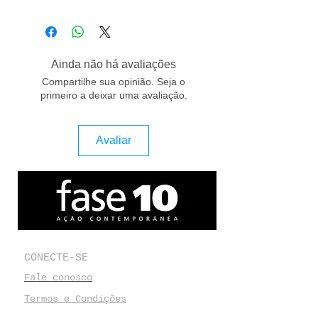
Distribuído em livrarias no Brasil
Formato: 19,5 X 25,5, cm
1000 exemplares
Encadernação: Capa dura
Idioma: Poprtuguês e Inglês
Ano: 2013
Ainda não há avaliações
Compartilhe sua opinião. Seja o
primeiro a deixar uma avaliação.
Avaliar
CONECTE-SE
Fale conosco
Termos e Condições