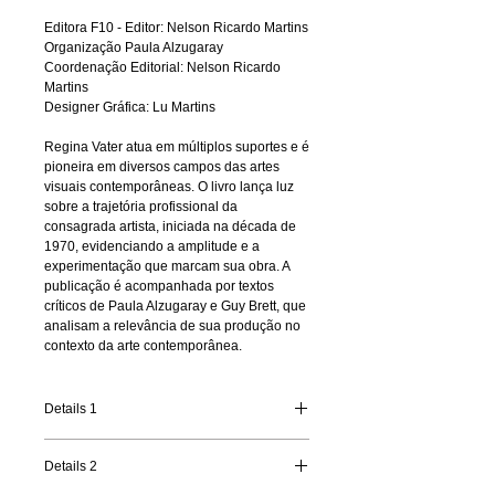
Editora F10 - Editor: Nelson Ricardo Martins
Organização Paula Alzugaray
Coordenação Editorial: Nelson Ricardo
Martins
Designer Gráfica: Lu Martins
Regina Vater atua em múltiplos suportes e é
pioneira em diversos campos das artes
visuais contemporâneas. O livro lança luz
sobre a trajetória profissional da
consagrada artista, iniciada na década de
1970, evidenciando a amplitude e a
experimentação que marcam sua obra. A
publicação é acompanhada por textos
críticos de Paula Alzugaray e Guy Brett, que
analisam a relevância de sua produção no
contexto da arte contemporânea.
Details 1
Editora: F10
Details 2
ISBN: 978-85-64609-04-4
nº Páginas: 226