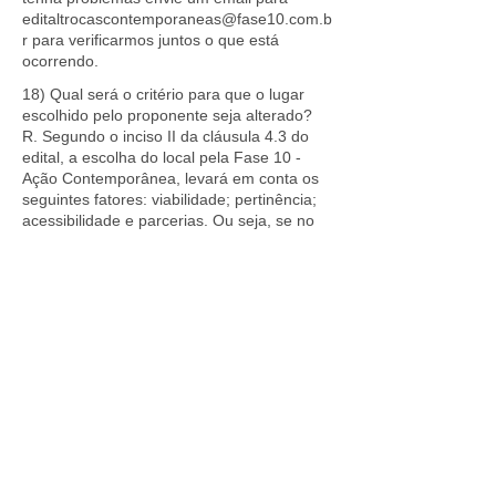
editaltrocascontemporaneas@fase10.com.b
r
para verificarmos juntos o que está
ocorrendo.
18) Qual será o critério para que o lugar
escolhido pelo proponente seja alterado?
R. Segundo o inciso II da cláusula 4.3 do
edital, a escolha do local pela Fase 10 -
Ação Contemporânea, levará em conta os
seguintes fatores: viabilidade; pertinência;
acessibilidade e parcerias. Ou seja, se no
local escolhido pelo artista proponente
estiverem presentes os fatores descritos no
inciso II da cláusula 4.3 não haverá a
necessidade de alteração do local.
19) Qual o período de execução que devo
realizar meu projeto?
R.
O projeto deverá ser realizado
necessariamente entre os meses de maio e
junho.
20) Tenho um coletivo, a Fase 10 arcará
com a passagem e hospedagem de todo o