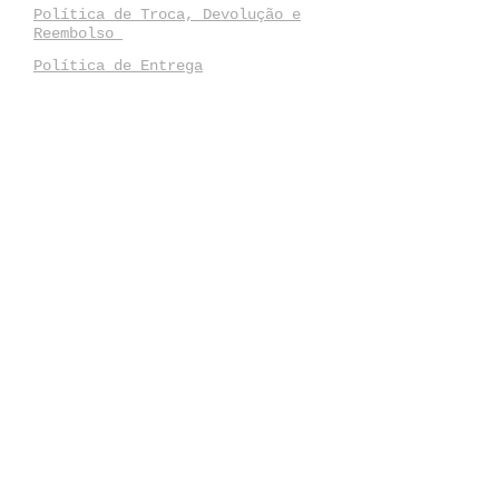
Política de Troca, Devolução e
Reembolso
Política de Entrega
Faça parte da nossa lista de
emails
Nunca perca uma atualização
Inscreva-se
Fase 10 Produções Artísticas e
Editora Ltda EPP
Rua Evaristo da Veiga, 35 / sala
1008